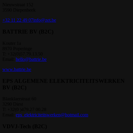
Nieuwstraat 152
3590 Diepenbeek
+32 11 22 49 07
info@zet.be
BATTRIE BV (B2C)
Kouter 1a
8970 Poperinge
T: +32(0)57.79.13.50
Email:
hello@battrie.be
www.battrie.be
EPS ALGEMENE ELEKTRICITEITSWERKEN
BV (B2C)
Blanklaerstraat 60
3290 Diest
T: +32(0 )479.27 00.28
Email:
eps_elektriciteitswerken@hotmail.com
VDVJ-Tech (B2C)