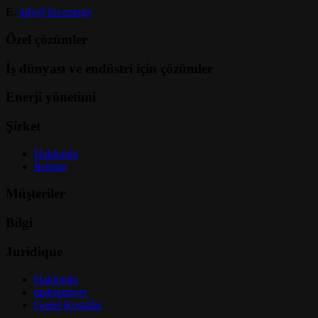
E.
info@for.energy
Özel çözümler
İş dünyası ve endüstri için çözümler
Enerji yönetimi
Şirket
Hakkında
İletişim
Müşteriler
Bilgi
Juridique
Hakkında
mahremiyet
Genel Koşullar