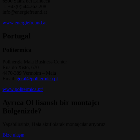
6500 Stanz bei Landeck
T: +43(0)544.262.208
info@energiefreund.at
www.energiefreund.at
Portugal
Politermica
Polinérgia Maia Business Center
Rua do Xisto, 670
4470-389 Vermoim – Maia
Email:
geral@politermica.pt
www.politermica.pt/
Ayrıca Ol
lisanslı bir montajcı
Bölgenizde?
Yapabilirsiniz, Hala aktif olarak montajcılar arıyoruz
Bize ulaşın