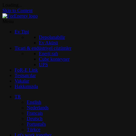
Loading...
Skip to Content
Menu
Ev Tipi
Depolanabilir
Ev Aküsü
Ticari & endüstriyel çözümler
Enerji rafı
Cube konteyner
UPS
FoR-E Link
Tesisatçılar
Vakalar
Hakkımızda
TR
English
Nederlands
Français
Deutsch
Português
Türkçe
Let's work together