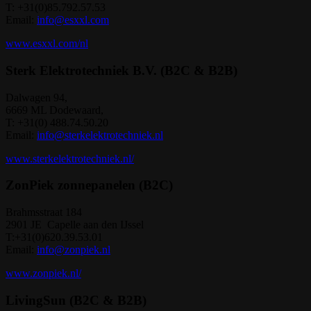
T: +31(0)85.792.57.53
Email:
info@esxxl.com
www.esxxl.com/nl
Sterk Elektrotechniek B.V. (B2C & B2B)
Dalwagen 94,
6669 ML Dodewaard,
T: +31(0) 488.74.50.20
Email:
info@sterkelektrotechniek.nl
www.sterkelektrotechniek.nl/
ZonPiek zonnepanelen (B2C)
Brahmsstraat 184
2901 JE Capelle aan den IJssel
T:+31(0)620.39.53.01
Email:
info@zonpiek.nl
www.zonpiek.nl/
LivingSun (B2C & B2B)