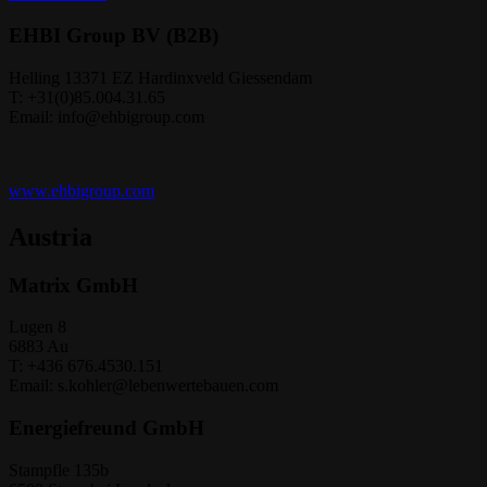
EHBI Group BV (B2B)
Helling 13371 EZ Hardinxveld Giessendam
T: +31(0)85.004.31.65
Email: info@ehbigroup.com
www.ehbigroup.com
Austria
Matrix GmbH
Lugen 8
6883 Au
T: +436 676.4530.151
Email: s.kohler@lebenwertebauen.com
Energiefreund GmbH
Stampfle 135b