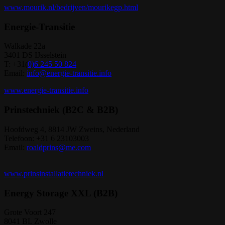
www.mourik.nl/bedrijven/mourikegp.html
Energie-Transitie
Walkade 22a
3401 DS IJsselstein
T: +31(
0)6 245 50 824
Email:
info@energie-transitie.info
www.energie-transitie.info
Prinstechniek (B2C & B2B)
Hoofdweg 4, 8814 JW Zweins, Nederland
Telefoon: +31 6 23103003
Email:
roaldprins@me.com
www.prinsinstallatietechniek.nl
Energy Storage XXL (B2B)
Grote Voort 247
8041 BL Zwolle