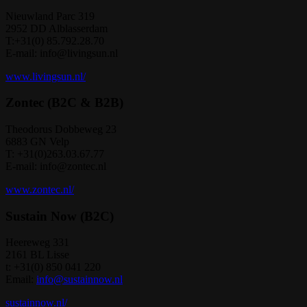
Nieuwland Parc 319
2952 DD Alblasserdam
T:+31(0) 85.792.28.70
E-mail: info@livingsun.nl
www.livingsun.nl/
Zontec (B2C & B2B)
Theodorus Dobbeweg 23
6883 GN Velp
T: +31(0)263.03.67.77
E-mail: info@zontec.nl
www.zontec.nl/
Sustain Now (B2C)
Heereweg 331
2161 BL Lisse
t: +31(0) 850 041 220
Email:
info@sustainnow.nl
sustainnow.nl/