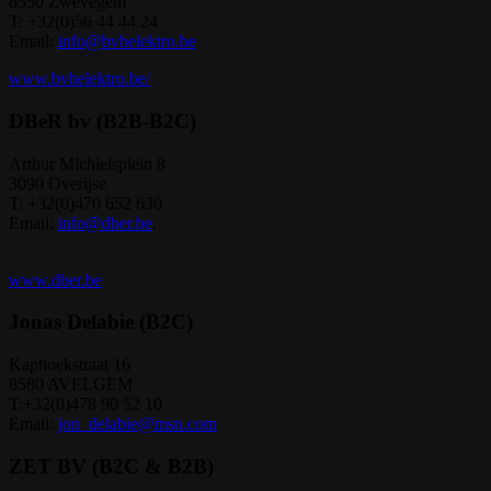
8550 Zwevegem
T: +32(0)56 44 44 24
Email:
info@bvhelektro.be
www.bvhelektro.be/
DBeR bv (B2B-B2C)
Arthur Michielsplein 8
3090 Overijse
T: +32(0)470 652 630
Email:
info@dber.be
.
www.dber.be
Jonas Delabie (B2C)
Kaphoekstraat 16
8580 AVELGEM
T:+32(0)478 90 52 10
Email:
jon_delabie@msn.com
ZET BV (B2C & B2B)