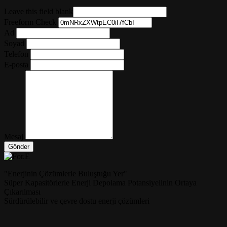
Leave this field blank
Freeform Check
Ad
Soyad
Telefon
E-posta
Mesaj
Gönder
"Enerjinin Çözümlerle Buluştuğu Yer"
Süper Kapasitörlerle Enerji Depolama Potansiyelinin Ortaya
Çıkarılması
Sürdürülebilir ve çevre dostu enerji çözümleri