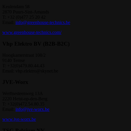
Keulendam 58
2870 Puurs-Sint-Amands
T: +32 (0)477 25 20 42
Email:
info@greenhouse-technics.be
www.greenhouse-technics.com/
Vhp Elektro BV (B2B-B2C)
Hoogkamerstraat 108/2
9140 Temse
T: +32(0)479.80.44.43
Email: vhp.elektro@skynet.be
JVE-Worx
Werftsesteenweg 13A
2220 Heist-op-den-Berg
T: +32(0)472.54.80.35
Email:
info@jve-worx.be
www.jve-worx.be
TSG Belgium NV