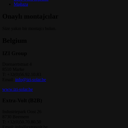
Mağaza
Onaylı montajcılar
Size yakın bir montajcı bulun.
Belgium
IZI Group
Doenaertstraat 4
8510 Marke
T: +32(0)56.92.10.83
Email:
info@izi-solar.be
www.izi-solar.be
Extra-Volt (B2B)
Industriepark Oost 26
8730 Beernem
T: +32(0)50.70.80.50
Email: info@extravolt.be