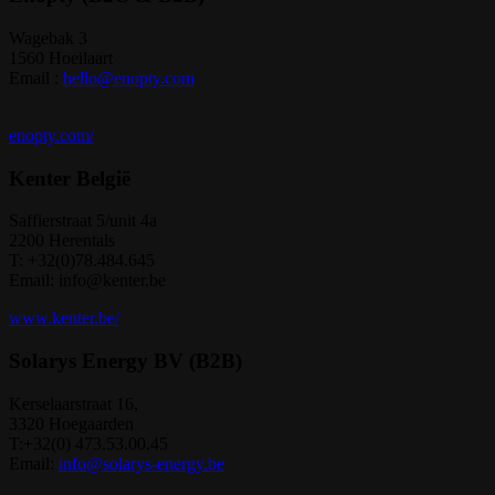
Wagebak 3
1560 Hoeilaart
Email :
hello@enopty.com
enopty.com/
Kenter België
Saffierstraat 5/unit 4a
2200 Herentals
T: +32(0)78.484.645
Email: info@kenter.be
www.kenter.be/
Solarys Energy BV (B2B)
Kerselaarstraat 16,
3320 Hoegaarden
T:+32(0) 473.53.00.45
Email:
info@solarys-energy.be