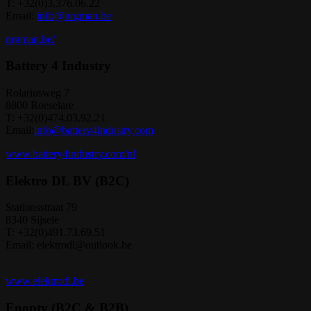
T: +32(0)3.376.06.22
Email:
info@nrgman.be
nrgman.be/
Battery 4 Industry
Rolariusweg 7
8800 Roeselare
T: +32(0)474.03.92.21
Email:
info@battery4industry.com
www.battery4industry.com/nl
Elektro DL BV (B2C)
Stationsstraat 79
8340 Sijsele
T: +32(0)491.73.69.51
Email: elektrodl@outlook.be
www.elektrodl.be
Enopty (B2C & B2B)