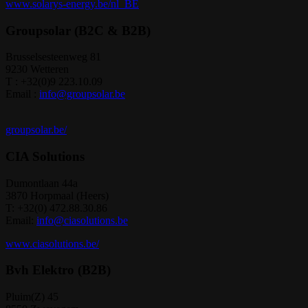
www.solarys-energy.be/nl_BE
Groupsolar (B2C & B2B)
Brusselsesteenweg 81
9230 Wetteren
T : +32(0)9 223.10.09
Email :
info@groupsolar.be
groupsolar.be/
CIA Solutions
Dumontlaan 44a
3870 Horpmaal (Heers)
T: +32(0) 472.88.30.86
Email:
info@ciasolutions.be
www.ciasolutions.be/
Bvh Elektro (B2B)
Pluim(Z) 45