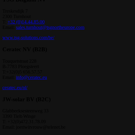
Treskesdijk 7
2300 Turnhout
T:
+32 (0)14.44.85.00
Email:
sales.turnhout@tsgnortheurope.com
www.tsg-solutions.com/be/
Ceratec NV (B2B)
Touquetstraat 228
B-7783 Ploegsteert
T:+32(0)5 656.57.57
Email:
info@ceratec.eu
ceratec.eu/nl/
JW-solar BV (B2C)
Glabbeeksesteenweg 33
3390 Tielt-Winge
T: +32(0)472.31.78.09
Email: joeriwitvrouw@telenet.be