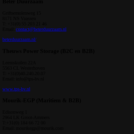
Beter Duurzaam
Griftsemolenweg 15
8171 NS Vaassen
T: +31(0) 55 203 21 46
Email:
contact@beterduurzaam.nl
beterduurzaam.nl/
Theuws Power Storage (B2C en B2B)
Leemskuilen 22A
5563 CL Westerhoven
T: +31(0)40.240.20.07
Email: info@tps-bv.nl
www.tps-bv.nl
Mourik-EGP (Maritiem & B2B)
Edisonweg 1
2964 LK Groot-Ammers
T:+31(0) 184 66 72 00
Email: mourikegp@mourik.com