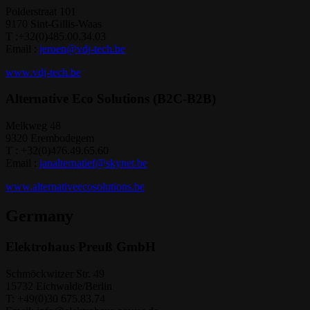
Polderstraat 101
9170 Sint-Gillis-Waas
T :+32(0)485.00.34.03
Email :
jeroen@vdj-tech.be
www.vdj-tech.be
Alternative Eco Solutions (B2C-B2B)
Melkweg 48
9320 Erembodegem
T : +32(0)476.49.65.60
Email :
janalternatief@skynet.be
www.alternativeecosolutions.be
Germany
Elektrohaus Preuß GmbH
Schmöckwitzer Str. 49
15732 Eichwalde/Berlin
T: +49(0)30 675.83.74