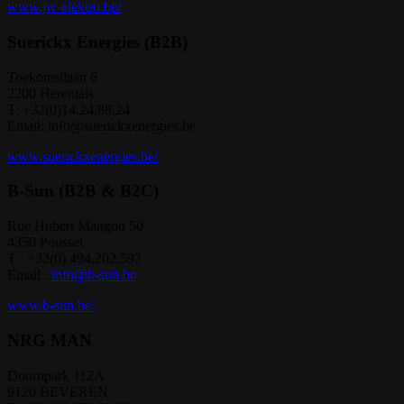
www.jw-elektro.be/
Suerickx Energies (B2B)
Toekomstlaan 6
2200 Herentals
T: +32(0)14.24.88.24
Email: info@suerickxenergies.be
www.suerickxenergies.be/
B-Sun (B2B & B2C)
Rue Hubert Mangon 50
4350 Pousset
T : +32(0) 494.202.597
Email :
info@b-sun.be
www.b-sun.be/
NRG MAN
Doornpark 112A
9120 BEVEREN